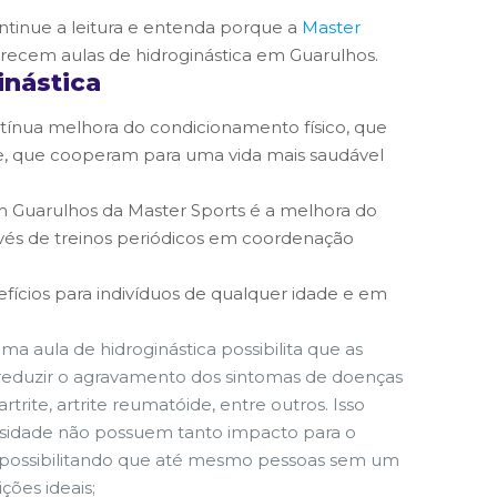
tinue a leitura e entenda porque a
Master
recem aulas de hidroginástica em Guarulhos.
inástica
ntínua melhora do condicionamento físico, que
úde, que cooperam para uma vida mais saudável
 em Guarulhos da Master Sports é a melhora do
vés de treinos periódicos em coordenação
efícios para indivíduos de qualquer idade e em
ma aula de hidroginástica possibilita que as
 a reduzir o agravamento dos sintomas de doenças
rtrite, artrite reumatóide, entre outros. Isso
ensidade não possuem tanto impacto para o
, possibilitando que até mesmo pessoas sem um
ções ideais;